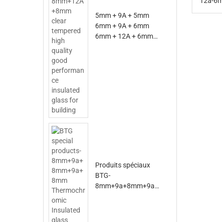
12a-6m
5mm + 9A + 5mm
6mm + 9A + 6mm
6mm + 12A + 6mm
8mm + 12A + 8mm
verre isolé trempé
clair de haute qualité
de bonne
performance pour la
construction
Produits spéciaux
BTG-
8mm+9a+8mm+9a+
9a+8mm Verre
isolant
thermochromique