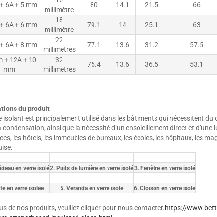
16
+ 6A + 5 mm
80
14.1
21.5
66
millimètre
18
+ 6A + 6 mm
79.1
14
25.1
63
millimètre
22
+ 6A + 8 mm
77.1
13.6
31.2
57.5
millimètres
 + 12A + 10
32
75.4
13.6
36.5
53.1
mm
millimètres
ations du produit
e isolant est principalement utilisé dans les bâtiments qui nécessitent du c
a condensation, ainsi que la nécessité d’un ensoleillement direct et d’une lu
ces, les hôtels, les immeubles de bureaux, les écoles, les hôpitaux, les mag
uise.
ideau en verre isolé
2. Puits de lumière en verre isolé
3. Fenêtre en verre isolé
te en verre isolée
5. Véranda en verre isolé
6. Cloison en verre isolé
us de nos produits, veuillez cliquer pour nous contacter.
https://www.bett