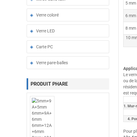
5 mm 
Verre coloré
6 mm 
8 mm 
Verre LED
10 mm
Carte PC
Verre pare-balles
Applic
Le verr
ou de l
PRODUIT PHARE
résiden
est req
1. Mur-r
4. Por
Pour pl