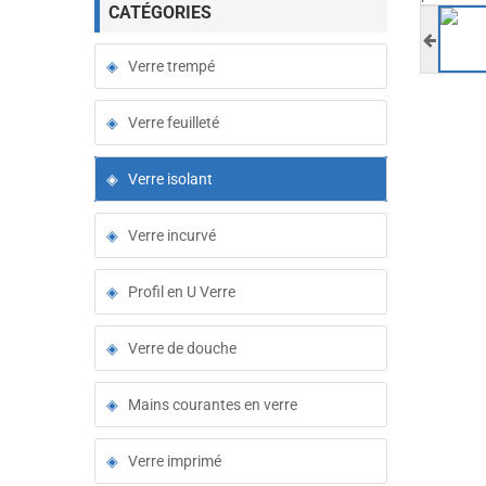
CATÉGORIES
Verre trempé
Verre feuilleté
Verre isolant
Verre incurvé
Profil en U Verre
Verre de douche
Mains courantes en verre
Verre imprimé