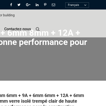
Français
Contactez-nous
 + 6mm 8mm + 12A +
 bonne performance pour
mm 6mm + 9A + 6mm 6mm + 12A + 6mm
m verre isolé trempé clair de haute