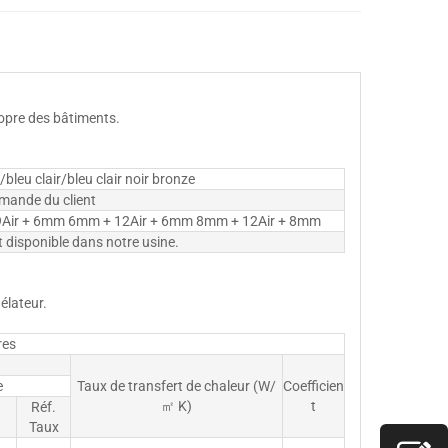
propre des bâtiments.
ir/bleu clair/bleu clair noir bronze
emande du client
Air + 6mm 6mm + 12Air + 6mm 8mm + 12Air + 8mm
 disponible dans notre usine.
élateur.
res
e
Taux de transfert de chaleur (W/
Coefficien
㎡ K)
t
Réf.
Taux