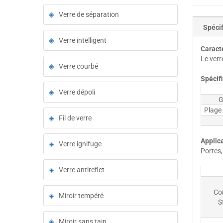
Verre de séparation
Spécif
Verre intelligent
Caract
Le verr
Verre courbé
Spécif
Verre dépoli
G
Plage
Fil de verre
Applic
Verre ignifuge
Portes,
Verre antireflet
Co
Miroir tempéré
S
Miroir sans tain