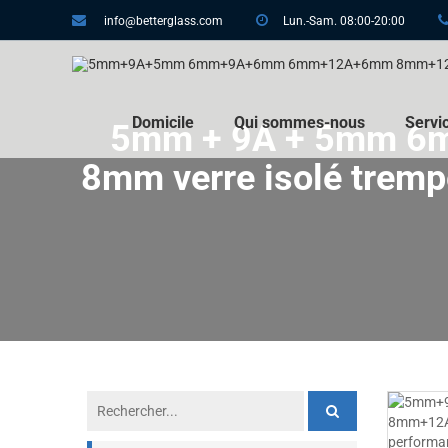
info@betterglass.com
Lun.-Sam. 08:00-20:00
Domicile
Qui sommes-nous
Servi
5mm + 9A + 5mm 6m
8mm verre isolé trempé