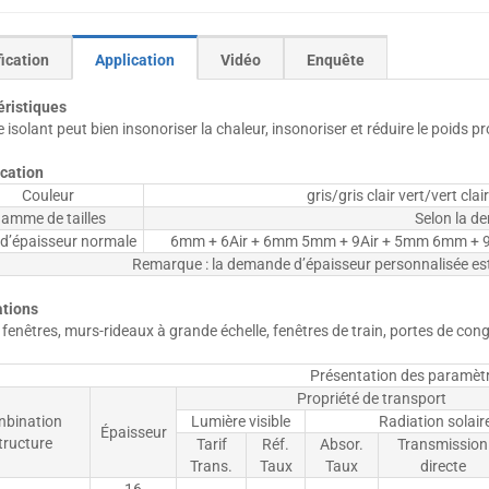
ication
Application
Vidéo
Enquête
éristiques
e isolant peut bien insonoriser la chaleur, insonoriser et réduire le poids 
ication
Couleur
gris/gris clair vert/vert cla
amme de tailles
Selon la d
 d’épaisseur normale
6mm + 6Air + 6mm 5mm + 9Air + 5mm 6mm + 9
Remarque : la demande d’épaisseur personnalisée est
ations
 fenêtres, murs-rideaux à grande échelle, fenêtres de train, portes de cong
Présentation des paramèt
Propriété de transport
nbination
Lumière visible
Radiation solair
Épaisseur
tructure
Tarif
Réf.
Absor.
Transmission
Trans.
Taux
Taux
directe