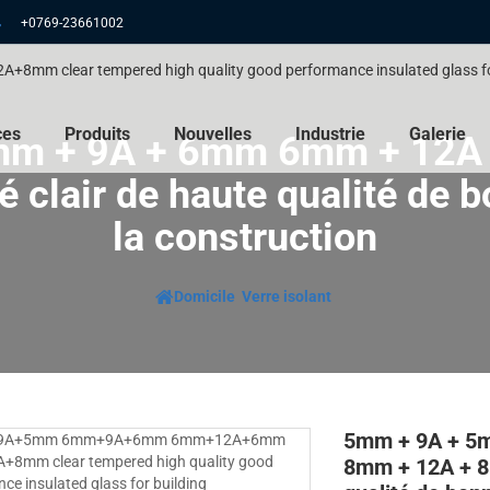
+0769-23661002
ces
Produits
Nouvelles
Industrie
Galerie
m + 9A + 6mm 6mm + 12A
 clair de haute qualité de
la construction
Domicile
Verre isolant
5mm + 9A + 5
8mm + 12A + 8m