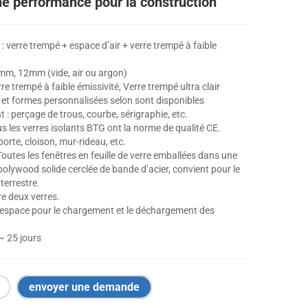
ne performance pour la construction
 verre trempé + espace d’air + verre trempé à faible
mm, 12mm (vide, air ou argon)
re trempé à faible émissivité, Verre trempé ultra clair
lle et formes personnalisées selon sont disponibles
 : perçage de trous, courbe, sérigraphie, etc.
s les verres isolants BTG ont la norme de qualité CE.
porte, cloison, mur-rideau, etc.
Toutes les fenêtres en feuille de verre emballées dans une
polywood solide cerclée de bande d’acier, convient pour le
terrestre.
re deux verres.
 espace pour le chargement et le déchargement des
 ~ 25 jours
envoyer une demande