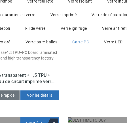
trempé
Verre feuilleté
Verre isolant
Verre incu
courantes en verre
Verre imprimé
Verre de séparatio
dépoli
Fil de verre
Verre ignifuge
Verre antirefl
coloré
Verre pare-balles
Carte PC
Verre LED
e transparent + 1,5 TPU +
u de circuit imprimé verre
é clair et haute transparence
prix d’usine
e rapide
Voir les détails
ENQUÊTE
ETER
MEILLEUR MOME