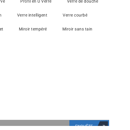
rvé
Profil en U Verre
Verre de douche
n
Verre intelligent
Verre courbé
et
Miroir tempéré
Miroir sans tain
ENQUÊTE
NT POUR ACHETER