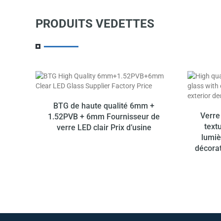
Notre produit
PRODUITS VEDETTES
JUSQU’À
10 % DE REMBOURSEMENT
BTG de haute qualité 6mm +
Verre
1.52PVB + 6mm Fournisseur de
text
verre LED clair Prix d’usine
lumiè
décorat