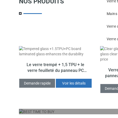
NOS PRODUITS
Verre 
Mains 
Verre 
Verre 
Le verre trempé + 1,5 TPU + le
Verr
verre feuilleté du panneau PC
pannea
améliore la durabilité
feuillet
Demande rapide
Voir les détails
Demand
MEILLEUR MOMENT POUR ACH