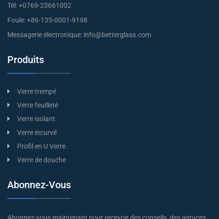
Tél:
+0769-23661002
Foule:
+86-135-0001-9198
Messagerie électronique:
info@betterglass.com
Produits
Verre trempé
Verre feuilleté
Verre isolant
Verre incurvé
Profil en U Verre
Verre de douche
Abonnez-Vous
Abonnez-vous maintenant pour recevoir des conseils, des astuces