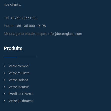
nos clients.
Tél:
+0769-23661002
Foule:
+86-135-0001-9198
Messagerie électronique:
info@betterglass.com
Produits
Verre trempé
Verre feuilleté
Verre isolant
Verre incurvé
Profil en U Verre
Verre de douche