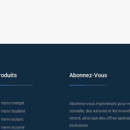
roduits
Abonnez-Vous
Verre trempé
Abonnez-vous maintenant pour re
conseils, des astuces et les nouve
Verre feuilleté
retard, ainsi que des offres spécia
Verre isolant
exclusives
Verre incurvé