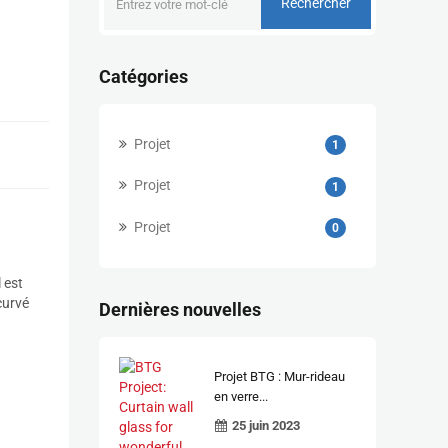
Rechercher
Catégories
Projet
1
Projet
1
Projet
0
l est
curvé
Dernières nouvelles
Projet BTG : Mur-rideau
en verre...
25 juin 2023