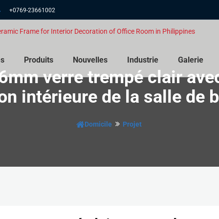
+0769-23661002
es
Produits
Nouvelles
Industrie
Galerie
6mm verre trempé clair ave
on intérieure de la salle de
Domicile
Projet