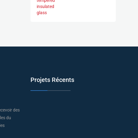
Projets Récents
cevoir des
lles du
les